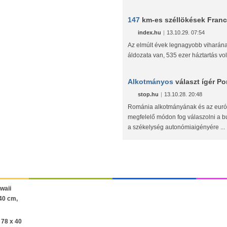
147
km-es széllökések Fran
index.hu
|
13.10.29. 07:54
Az elmúlt évek legnagyobb viharán
áldozata van, 535 ezer háztartás vol
Alkotmányos
választ ígér Po
stop.hu
|
13.10.28. 20:48
Románia alkotmányának és az euró
megfelelő módon fog válaszolni a b
a székelység autonómiaigényére ...
 78 x 40