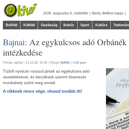
2026. augusztus 6, csütörtök |
Berta
,
Bettina
napja |
Belföld
Külföld
Gazdaság
Bulvár
Sport
Kultúra
Tudomán
Bajnai:
Az egykulcsos adó Orbánék 
intézkedése
Forrás:
nol.hu
|
13.10.28. 15:36
|
Rovat:
Belföld
|
2,65 pont
Tízből nyolcan rosszul jártak az egykulcsos adó
vezetetésével, és becslések szerint ötvenezer
munkahely szűnt meg emiatt
A cikknek nincs vége, olvasd tovább itt!