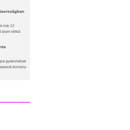
ciaországban
ak már 13
t áram nélkül.
nta
pai gyakorlatnak
ukaresti kormány