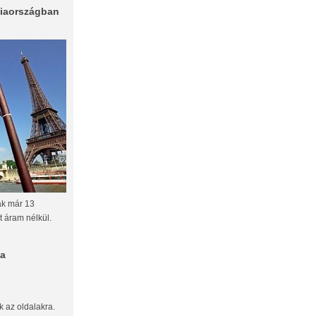
ciaországban
ak már 13
t áram nélkül.
ma
ak az oldalakra.