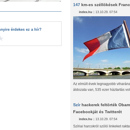
147
km-es széllökések Fran
index.hu
|
13.10.29. 07:54
nyire érdekes ez a hír?
Az elmúlt évek legnagyobb viharán
áldozata van, 535 ezer háztartás vol
Szír
hackerek feltörték Oba
Facebookját és Twitterét
index.hu
|
13.10.29. 07:54
Szíriai harcokról szóló linkeket rakt