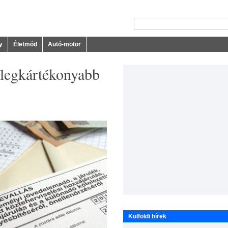
y
Életmód
Autó-motor
legkártékonyabb
Külföldi hírek