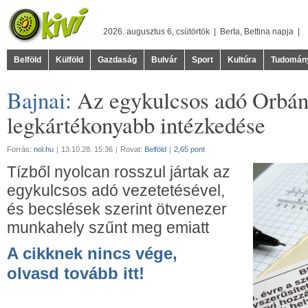
2026. augusztus 6, csütörtök |
Berta
,
Bettina
napja |
Belföld
Külföld
Gazdaság
Bulvár
Sport
Kultúra
Tudomán
Bajnai:
Az egykulcsos adó Orbá
legkártékonyabb intézkedése
Forrás:
nol.hu
|
13.10.28. 15:36
|
Rovat:
Belföld
|
2,65 pont
Tízből nyolcan rosszul jártak az
egykulcsos adó vezetetésével,
és becslések szerint ötvenezer
munkahely szűnt meg emiatt
A cikknek nincs vége,
olvasd tovább itt!