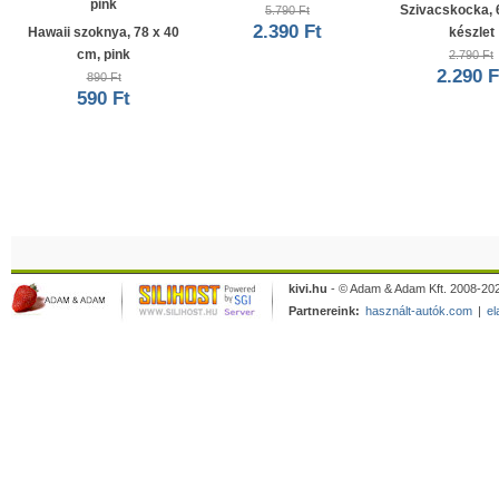
Szivacskocka, 
5.790 Ft
2.390 Ft
Hawaii szoknya, 78 x 40
készlet
cm, pink
2.790 Ft
2.290 F
890 Ft
590 Ft
kivi.hu
- © Adam & Adam Kft. 2008-202
Partnereink:
használt-autók.com
|
el