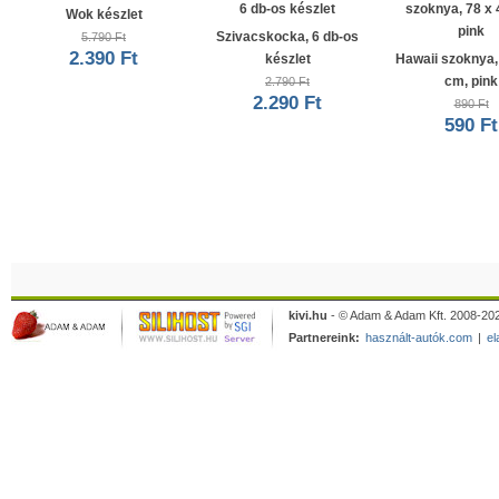
Wok készlet
Szivacskocka, 6 db-os
5.790 Ft
2.390 Ft
készlet
Hawaii szoknya,
cm, pink
2.790 Ft
2.290 Ft
890 Ft
590 Ft
kivi.hu
- © Adam & Adam Kft. 2008-202
Partnereink:
használt-autók.com
|
el