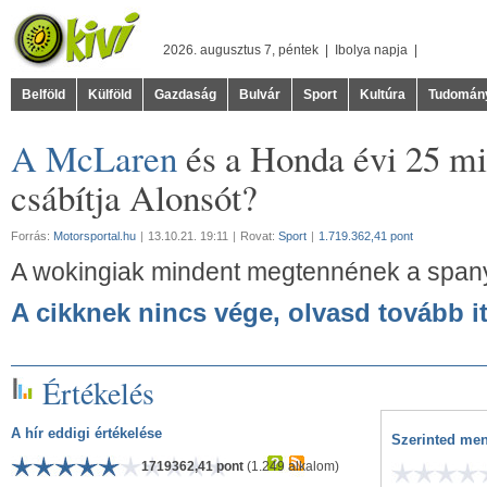
2026. augusztus 7, péntek |
Ibolya
napja |
Belföld
Külföld
Gazdaság
Bulvár
Sport
Kultúra
Tudomán
A McLaren
és a Honda évi 25 mil
csábítja Alonsót?
Forrás:
Motorsportal.hu
|
13.10.21. 19:11
|
Rovat:
Sport
|
1.719.362,41 pont
A wokingiak mindent megtennének a spany
A cikknek nincs vége, olvasd tovább it
Értékelés
A hír eddigi értékelése
Szerinted men
1719362,41 pont
(1.249 alkalom)