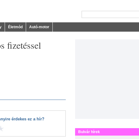
y
Életmód
Autó-motor
s fizetéssel
nyire érdekes ez a hír?
Bulvár hírek