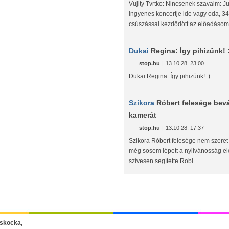
Vujity Tvrtko: Nincsenek szavaim: Ju
ingyenes koncertje ide vagy oda, 3
csúszással kezdődött az előadásom 
Dukai
Regina: Így pihizünk! 
stop.hu
|
13.10.28. 23:00
Dukai Regina: Így pihizünk! :)
Szikora
Róbert felesége bevál
kamerát
stop.hu
|
13.10.28. 17:37
Szikora Róbert felesége nem szeret
még sosem lépett a nyilvánosság e
szívesen segítette Robi ...