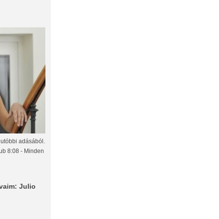
gutóbbi adásából.
lub 8:08 - Minden
vaim: Julio