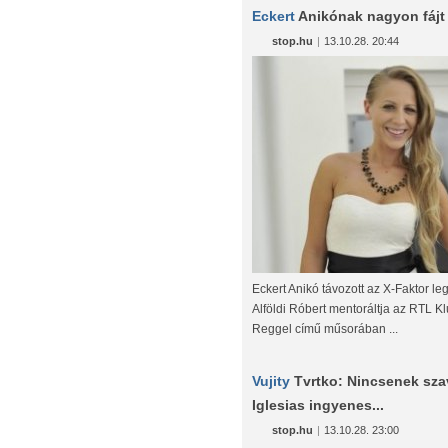
Eckert
Anikónak nagyon fájt
stop.hu
|
13.10.28. 20:44
Eckert Anikó távozott az X-Faktor le
Alföldi Róbert mentoráltja az RTL K
Reggel című műsorában ...
Vujity
Tvrtko: Nincsenek sza
Iglesias ingyenes...
stop.hu
|
13.10.28. 23:00