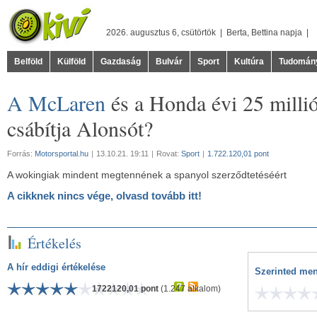
2026. augusztus 6, csütörtök |
Berta
,
Bettina
napja |
Belföld
Külföld
Gazdaság
Bulvár
Sport
Kultúra
Tudomán
A McLaren
és a Honda évi 25 millió
csábítja Alonsót?
Forrás:
Motorsportal.hu
|
13.10.21. 19:11
|
Rovat:
Sport
|
1.722.120,01 pont
A wokingiak mindent megtennének a spanyol szerződtetéséért
A cikknek nincs vége, olvasd tovább itt!
Értékelés
A hír eddigi értékelése
Szerinted men
1722120,01 pont
(1.247 alkalom)