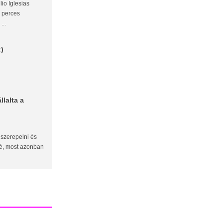
lio Iglesias
4 perces
...
:)
lalta a
 szerepelni és
lé, most azonban