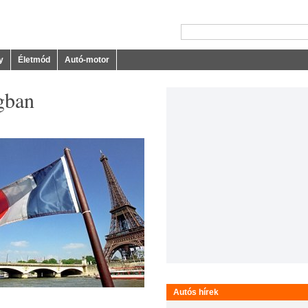
y
Életmód
Autó-motor
gban
Autós hírek