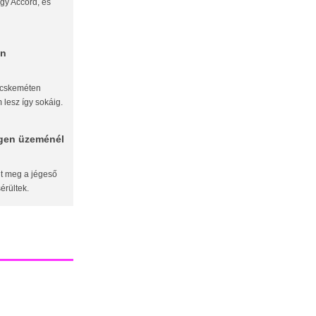
gy Accord, és
en
Kecskeméten
 lesz így sokáig.
agen üzeménél
lt meg a jégeső
érültek.