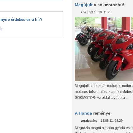
Megújult
a sokmotor.hu!
kivi
|
23.10.19. 11:25
nyire érdekes ez a hír?
Megújult a használt motorok, motor-
motoros-felszerelések apróhirdetési 
SOKMOTOR. Az oldal továbbra ...
A Honda
reménye
totalcar.hu
|
13.08.11. 23:29
Megrázta magát a japán gyártó és c