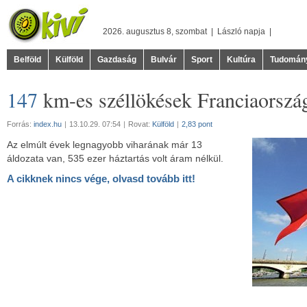
2026. augusztus 8, szombat |
László
napja |
Belföld
Külföld
Gazdaság
Bulvár
Sport
Kultúra
Tudomán
147
km-es széllökések Franciaorszá
Forrás:
index.hu
|
13.10.29. 07:54
|
Rovat:
Külföld
|
2,83 pont
Az elmúlt évek legnagyobb viharának már 13
áldozata van, 535 ezer háztartás volt áram nélkül.
A cikknek nincs vége, olvasd tovább itt!