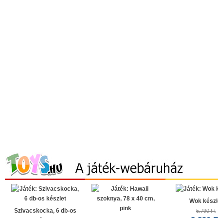
Wok készl
Szivacskocka, 6 db-os
5.790 Ft