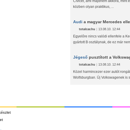
Civicet, ami majdnem akkora, mint e
közben olyan praktikus, ...
Audi
a magyar Mercedes ell
totalcar.hu
|
13.08.10. 12:44
Egyelőre nincs valódi ellenfele a 
gyártott B osztálynak, de ez már nem
Jégeső
pusztított a Volksw
totalcar.hu
|
13.08.10. 12:44
Közel harmincezer ezer autót rongá
Wolfsburgban. Új Volkswagenek is s
et