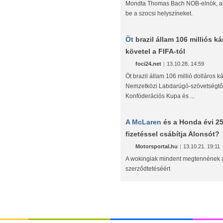
Mondta Thomas Bach NOB-elnök, aki
be a szocsi helyszíneket.
Öt
brazil állam 106 milliós kár
követel a FIFA-tól
foci24.net
|
13.10.28. 14:59
Öt brazil állam 106 millió dolláros ká
Nemzetközi Labdarúgó-szövetségtő
Konföderációs Kupa és ...
A McLaren
és a Honda évi 25
fizetéssel csábítja Alonsót?
Motorsportal.hu
|
13.10.21. 19:11
A wokingiak mindent megtennének 
szerződtetéséért