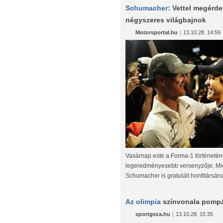
Schumacher:
Vettel megérde
négyszeres világbajnok
Motorsportal.hu
|
13.10.28. 14:59
Vasárnap este a Forma-1 történeté
legeredményesebb versenyzője, Mi
Schumacher is gratulált honfitársána
Az olimpia
színvonala pompá
sportgeza.hu
|
13.10.28. 15:35