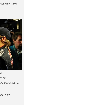
melten lett
nek
chael
k, Sebastian ...
s lesz