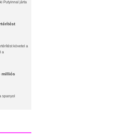
 Putyinnal járta
térítést
rtérítést követel a
l a
 milliós
a spanyol