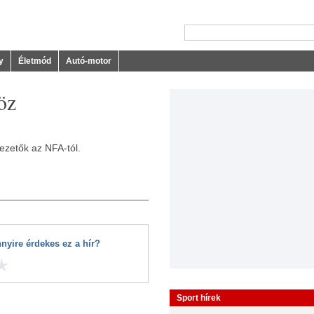
y
Életmód
Autó-motor
öz
ezetők az NFA-tól.
nyire érdekes ez a hír?
Sport hírek