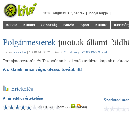
2026. augusztus 7, péntek |
Ibolya
napja |
Belföld
Külföld
Gazdaság
Bulvár
Sport
Kultúra
Tudomán
Polgármesterek
jutottak állami földh
Forrás:
index.hu
|
13.10.14. 09:21
|
Rovat:
Gazdaság
|
2.966.137,63 pont
Tomajmonostorán és Tiszanánán is jelentős területet kaptak a városv
A cikknek nincs vége, olvasd tovább itt!
Értékelés
A hír eddigi értékelése
Szerinted men
2966137,63 pont
(724 alkalom)