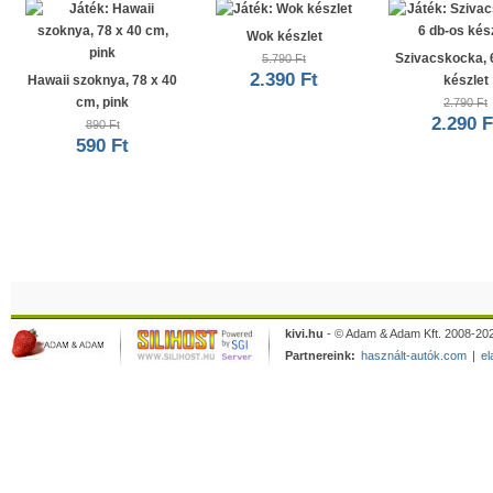
Wok készlet
Szivacskocka, 
5.790 Ft
2.390 Ft
Hawaii szoknya, 78 x 40
készlet
cm, pink
2.790 Ft
2.290 F
890 Ft
590 Ft
kivi.hu
- © Adam & Adam Kft. 2008-202
Partnereink:
használt-autók.com
|
el