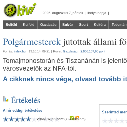
2026. augusztus 7, péntek |
Ibolya
napja |
Belföld
Külföld
Gazdaság
Bulvár
Sport
Kultúra
Tudomán
Polgármesterek
jutottak állami f
Forrás:
index.hu
|
13.10.14. 09:21
|
Rovat:
Gazdaság
|
2.966.137,63 pont
Tomajmonostorán és Tiszanánán is jelentős
városvezetők az NFA-tól.
A cikknek nincs vége, olvasd tovább it
Értékelés
A hír eddigi értékelése
Szerinted men
2966137,63 pont
(724 alkalom)