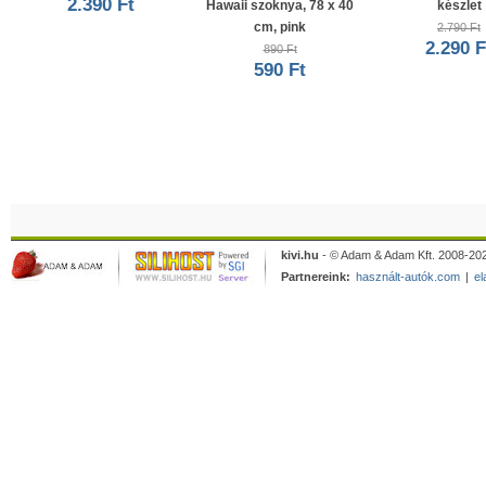
2.390 Ft
Hawaii szoknya, 78 x 40
készlet
cm, pink
2.790 Ft
2.290 F
890 Ft
590 Ft
kivi.hu
- © Adam & Adam Kft. 2008-202
Partnereink:
használt-autók.com
|
el