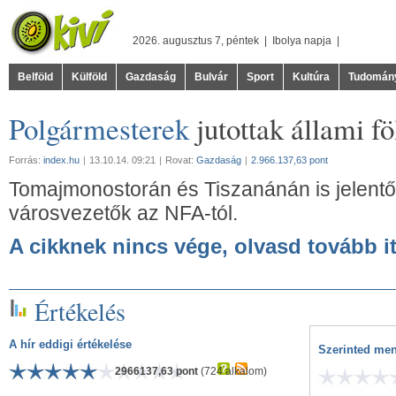
2026. augusztus 7, péntek |
Ibolya
napja |
Belföld
Külföld
Gazdaság
Bulvár
Sport
Kultúra
Tudomán
Polgármesterek
jutottak állami f
Forrás:
index.hu
|
13.10.14. 09:21
|
Rovat:
Gazdaság
|
2.966.137,63 pont
Tomajmonostorán és Tiszanánán is jelentős
városvezetők az NFA-tól.
A cikknek nincs vége, olvasd tovább it
Értékelés
A hír eddigi értékelése
Szerinted men
2966137,63 pont
(724 alkalom)