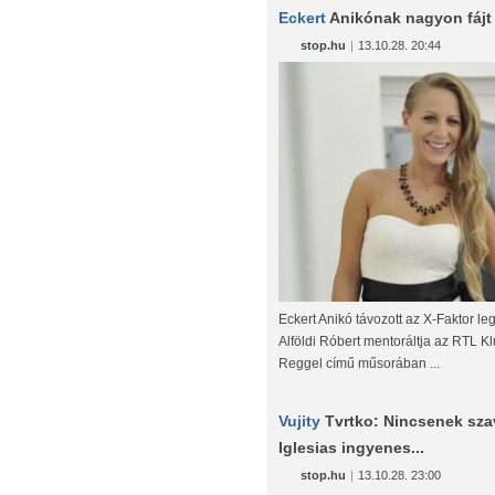
Eckert
Anikónak nagyon fájt
stop.hu
|
13.10.28. 20:44
Eckert Anikó távozott az X-Faktor le
Alföldi Róbert mentoráltja az RTL K
Reggel című műsorában ...
Vujity
Tvrtko: Nincsenek sza
Iglesias ingyenes...
stop.hu
|
13.10.28. 23:00