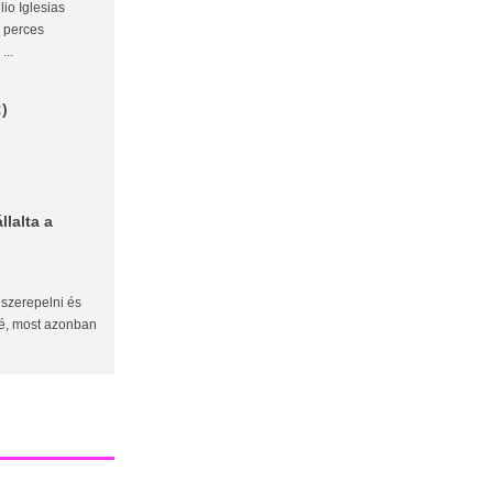
lio Iglesias
4 perces
...
:)
lalta a
 szerepelni és
lé, most azonban