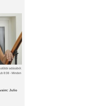
gutóbbi adásából.
lub 8:08 - Minden
vaim: Julio