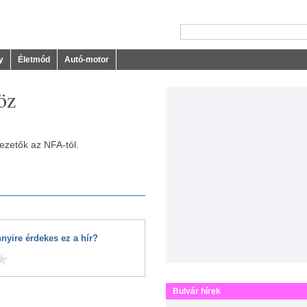
y
Életmód
Autó-motor
öz
ezetők az NFA-tól.
nyire érdekes ez a hír?
Bulvár hírek