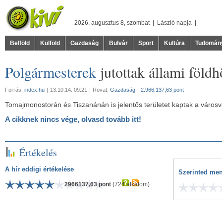
2026. augusztus 8, szombat |
László
napja |
Belföld
Külföld
Gazdaság
Bulvár
Sport
Kultúra
Tudomán
Polgármesterek
jutottak állami földh
Forrás:
index.hu
|
13.10.14. 09:21
|
Rovat:
Gazdaság
|
2.966.137,63 pont
Tomajmonostorán és Tiszanánán is jelentős területet kaptak a városv
A cikknek nincs vége, olvasd tovább itt!
Értékelés
A hír eddigi értékelése
Szerinted men
2966137,63 pont
(724 alkalom)