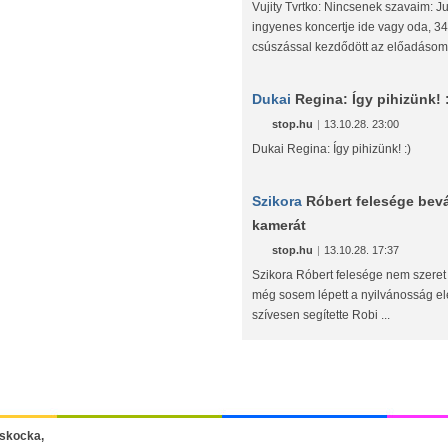
Vujity Tvrtko: Nincsenek szavaim: Ju
ingyenes koncertje ide vagy oda, 3
csúszással kezdődött az előadásom 
Dukai
Regina: Így pihizünk! 
stop.hu
|
13.10.28. 23:00
Dukai Regina: Így pihizünk! :)
Szikora
Róbert felesége bevál
kamerát
stop.hu
|
13.10.28. 17:37
Szikora Róbert felesége nem szeret
még sosem lépett a nyilvánosság e
szívesen segítette Robi ...