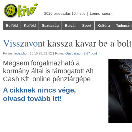
2026. augusztus 10, hétfő |
Lőrinc
napja |
Belföld
Külföld
Gazdaság
Bulvár
Sport
Kultúra
Tudomán
Visszavont
kassza kavar be a bol
Forrás:
index.hu
|
13.10.28. 21:52
|
Rovat:
Gazdaság
|
2,67 pont
Mégsem forgalmazható a
kormány által is támogatott Alt
Cash Kft. online pénztárgépe.
A cikknek nincs vége,
olvasd tovább itt!