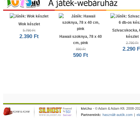
Wok készlet
Szivacskocka, 
5.790 Ft
2.390 Ft
Hawaii szoknya, 78 x 40
készlet
cm, pink
2.790 Ft
2.290 F
890 Ft
590 Ft
kivi.hu
- © Adam & Adam Kft. 2008-202
Partnereink:
használt-autók.com
|
el