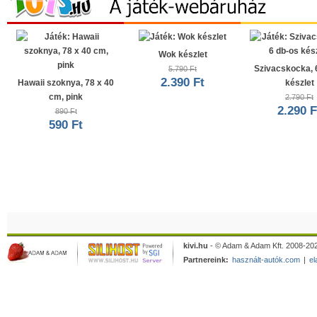
Wok készlet
Szivacskocka, 
5.790 Ft
2.390 Ft
Hawaii szoknya, 78 x 40
készlet
cm, pink
2.790 Ft
2.290 F
890 Ft
590 Ft
kivi.hu
- © Adam & Adam Kft. 2008-202
Partnereink:
használt-autók.com
|
el