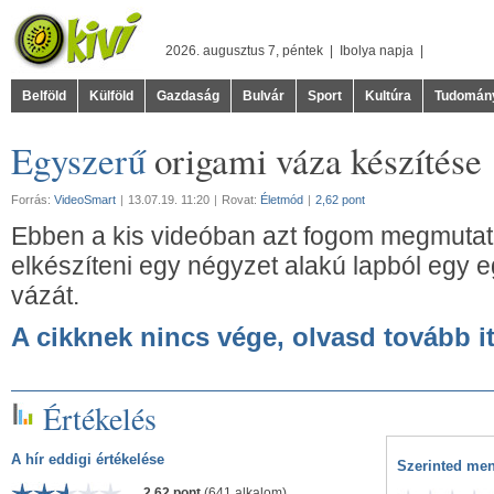
2026. augusztus 7, péntek |
Ibolya
napja |
Belföld
Külföld
Gazdaság
Bulvár
Sport
Kultúra
Tudomán
Egyszerű
origami váza készítése
Forrás:
VideoSmart
|
13.07.19. 11:20
|
Rovat:
Életmód
|
2,62 pont
Ebben a kis videóban azt fogom megmutatn
elkészíteni egy négyzet alakú lapból egy 
vázát.
A cikknek nincs vége, olvasd tovább it
Értékelés
A hír eddigi értékelése
Szerinted men
2,62 pont
(641 alkalom)