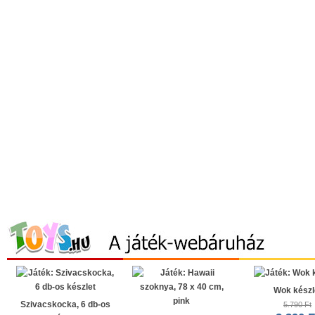
Wok készl
Szivacskocka, 6 db-os
5.790 Ft