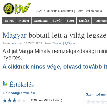
2026. augusztus 6, csütörtök |
Berta
,
Bettina
napja |
Belföld
Külföld
Gazdaság
Bulvár
Sport
Kultúra
Tudomán
Magyar
bobtail lett a világ legsz
Forrás:
index.hu
|
13.05.20. 11:39
|
Rovat:
Életmód
|
2,99 pont
A díjat Varga Mihály nemzetgazdasági minis
nyertes.
A cikknek nincs vége, olvasd tovább it
Értékelés
A hír eddigi értékelése
Szerinted men
2,99 pont
(942 alkalom)