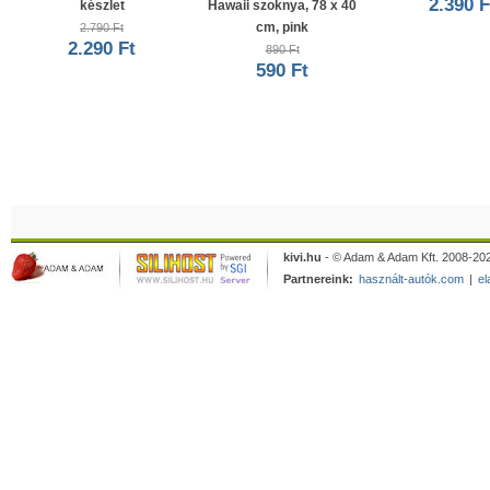
2.390 F
készlet
Hawaii szoknya, 78 x 40
cm, pink
2.790 Ft
2.290 Ft
890 Ft
590 Ft
kivi.hu
- © Adam & Adam Kft. 2008-202
Partnereink:
használt-autók.com
|
el