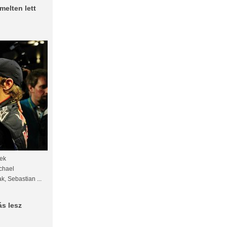
melten lett
nek
chael
k, Sebastian ...
s lesz