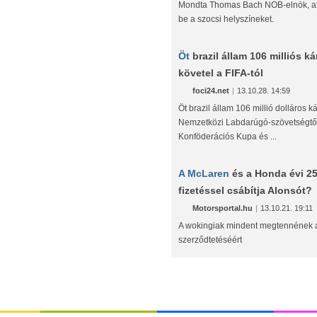
Mondta Thomas Bach NOB-elnök, aki
be a szocsi helyszíneket.
Öt
brazil állam 106 milliós kár
követel a FIFA-tól
foci24.net
|
13.10.28. 14:59
Öt brazil állam 106 millió dolláros ká
Nemzetközi Labdarúgó-szövetségtő
Konföderációs Kupa és ...
A McLaren
és a Honda évi 25
fizetéssel csábítja Alonsót?
Motorsportal.hu
|
13.10.21. 19:11
A wokingiak mindent megtennének 
szerződtetéséért