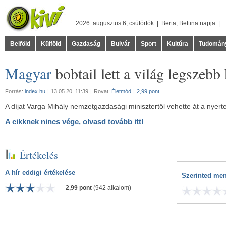
2026. augusztus 6, csütörtök |
Berta
,
Bettina
napja |
Belföld
Külföld
Gazdaság
Bulvár
Sport
Kultúra
Tudomán
Magyar
bobtail lett a világ legszebb
Forrás:
index.hu
|
13.05.20. 11:39
|
Rovat:
Életmód
|
2,99 pont
A díjat Varga Mihály nemzetgazdasági minisztertől vehette át a nyert
A cikknek nincs vége, olvasd tovább itt!
Értékelés
A hír eddigi értékelése
Szerinted men
2,99 pont
(942 alkalom)