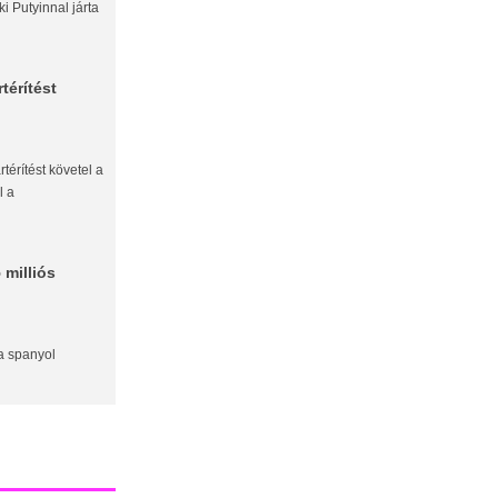
 Putyinnal járta
térítést
rtérítést követel a
l a
 milliós
a spanyol