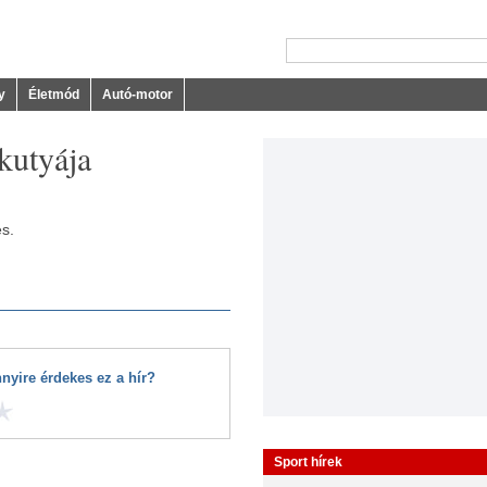
y
Életmód
Autó-motor
 kutyája
es.
nyire érdekes ez a hír?
Sport hírek