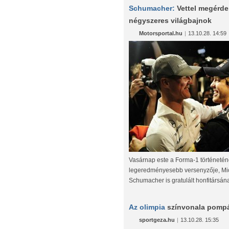
Schumacher:
Vettel megérde
négyszeres világbajnok
Motorsportal.hu
|
13.10.28. 14:59
Vasárnap este a Forma-1 történeté
legeredményesebb versenyzője, Mi
Schumacher is gratulált honfitársána
Az olimpia
színvonala pompá
sportgeza.hu
|
13.10.28. 15:35