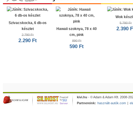
Wok készl
Szivacskocka, 6 db-os
5.790 Ft
2.390 F
készlet
Hawaii szoknya, 78 x 40
cm, pink
2.790 Ft
2.290 Ft
890 Ft
590 Ft
kivi.hu
- © Adam & Adam Kft. 2008-202
Partnereink:
használt-autók.com
|
el