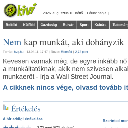
2026. augusztus 10, hétfő |
Lőrinc
napja |
Belföld
Külföld
Gazdaság
Bulvár
Sport
Kultúra
Tudomán
Nem
kap munkát, aki dohányzik
Forrás:
hvg.hu
|
13.04.11. 17:47
|
Rovat:
Életmód
|
2,72 pont
Kevesen vannak még, de egyre inkább n
a munkáltatóknak, akik nem szívesen al
munkaerőt - írja a Wall Street Journal.
A cikknek nincs vége, olvasd tovább it
Értékelés
A hír eddigi értékelése
Szerinted men
2,72 pont
(673 alkalom)