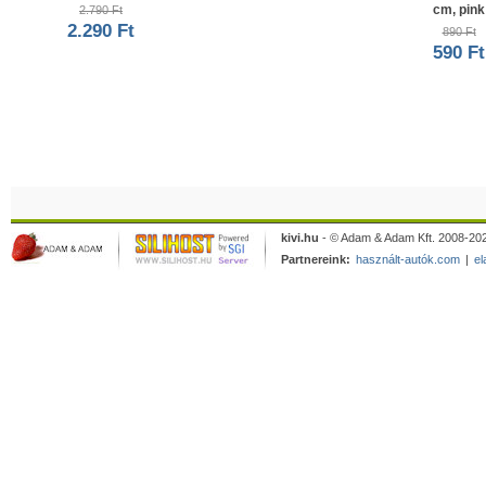
cm, pink
2.790 Ft
2.290 Ft
890 Ft
590 Ft
kivi.hu
- © Adam & Adam Kft. 2008-202
Partnereink:
használt-autók.com
|
el