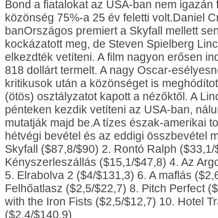
Bond a fiatalokat az USA-ban nem igazán 
közönség 75%-a 25 év feletti volt.Daniel Cr
banOrszágos premiert a Skyfall mellett s
kockázatott meg, de Steven Spielberg Linc
elkezdték vetíteni. A film nagyon erősen in
818 dollárt termelt. A nagy Oscar-esélyesnek
kritikusok után a közönséget is meghódítot
(ötös) osztályzatot kapott a nézőktől. A Li
pénteken kezdik vetíteni az USA-ban, nál
mutatják majd be.A tízes észak-amerikai to
hétvégi bevétel és az eddigi összbevétel mi
Skyfall ($87,8/$90) 2. Rontó Ralph ($33,1/
Kényszerleszállás ($15,1/$47,8) 4. Az Arg
5. Elrabolva 2 ($4/$131,3) 6. A maflás ($2,
Felhőatlasz ($2,5/$22,7) 8. Pitch Perfect 
with the Iron Fists ($2,5/$12,7) 10. Hotel T
($2,4/$140,9)