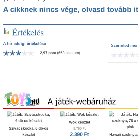
A cikknek nincs vége, olvasd tovább it
Értékelés
A hír eddigi értékelése
Szerinted men
2,97 pont
(663 alkalom)
Wok készlet
Szivacskocka, 6 db-os
5.790 Ft
2.390 Ft
készlet
Hawaii szoknya,