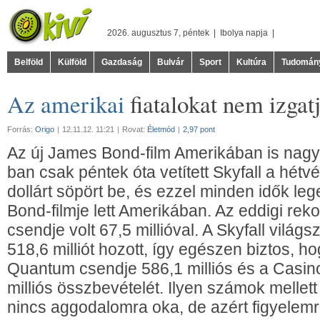
2026. augusztus 7, péntek |
Ibolya
napja |
Belföld
Külföld
Gazdaság
Bulvár
Sport
Kultúra
Tudomán
Az amerikai
fiatalokat nem izga
Forrás:
Origo
|
12.11.12. 11:21
|
Rovat:
Életmód
|
2,97 pont
Az új James Bond-film Amerikában is nagy
ban csak péntek óta vetített Skyfall a hétvé
dollárt söpört be, és ezzel minden idők le
Bond-filmje lett Amerikában. Az eddigi rek
csendje volt 67,5 millióval. A Skyfall vilá
518,6 milliót hozott, így egészen biztos, ho
Quantum csendje 586,1 milliós és a Casin
milliós összbevételét. Ilyen számok mellet
nincs aggodalomra oka, de azért figyelem