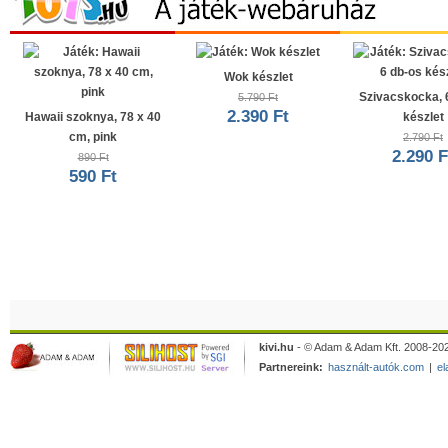
Wok készlet
Szivacskocka, 
5.790 Ft
2.390 Ft
Hawaii szoknya, 78 x 40
készlet
cm, pink
2.790 Ft
2.290 F
890 Ft
590 Ft
kivi.hu
- © Adam & Adam Kft. 2008-202
Partnereink:
használt-autók.com
|
el