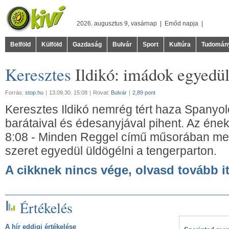
2026. augusztus 9, vasárnap |
Emőd
napja |
Belföld
Külföld
Gazdaság
Bulvár
Sport
Kultúra
Tudomán
Keresztes
Ildikó: imádok egyedül
Forrás:
stop.hu
|
13.09.30. 15:08
|
Rovat:
Bulvár
|
2,89 pont
Keresztes Ildikó nemrég tért haza Spanyol
barátaival és édesanyjával pihent. Az én
8:08 - Minden Reggel című műsorában mesé
szeret egyedül üldögélni a tengerparton.
A cikknek nincs vége, olvasd tovább it
Értékelés
A hír eddigi értékelése