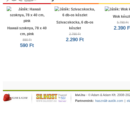
Wok készl
Szivacskocka, 6 db-os
5.790 Ft
2.390 F
Hawaii szoknya, 78 x 40
készlet
cm, pink
2.790 Ft
2.290 Ft
890 Ft
590 Ft
kivi.hu
- © Adam & Adam Kft. 2008-202
Partnereink:
használt-autók.com
|
el