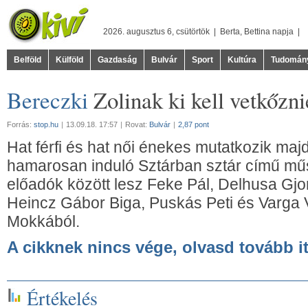
2026. augusztus 6, csütörtök |
Berta
,
Bettina
napja |
Belföld
Külföld
Gazdaság
Bulvár
Sport
Kultúra
Tudomán
Bereczki
Zolinak ki kell vetkőzn
Forrás:
stop.hu
|
13.09.18. 17:57
|
Rovat:
Bulvár
|
2,87 pont
Hat férfi és hat női énekes mutatkozik ma
hamarosan induló Sztárban sztár című műs
előadók között lesz Feke Pál, Delhusa Gjo
Heincz Gábor Biga, Puskás Peti és Varga Vik
Mokkából.
A cikknek nincs vége, olvasd tovább it
Értékelés