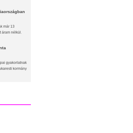
ciaországban
ak már 13
t áram nélkül.
nta
pai gyakorlatnak
ukaresti kormány