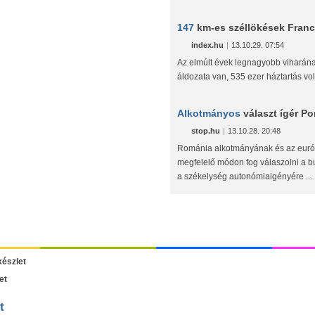
147
km-es széllökések Fran
index.hu
|
13.10.29. 07:54
Az elmúlt évek legnagyobb viharán
áldozata van, 535 ezer háztartás vol
Alkotmányos
választ ígér Po
stop.hu
|
13.10.28. 20:48
Románia alkotmányának és az euró
megfelelő módon fog válaszolni a b
a székelység autonómiaigényére ...
et
t