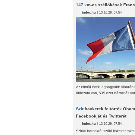
147
km-es széllökések Fran
index.hu
|
13.10.29. 07:54
Az elmúlt évek legnagyobb viharán
áldozata van, 535 ezer háztartás vol
Szír
hackerek feltörték Oba
Facebookját és Twitterét
index.hu
|
13.10.29. 07:54
Szíriai harcokról szóló linkeket rakt