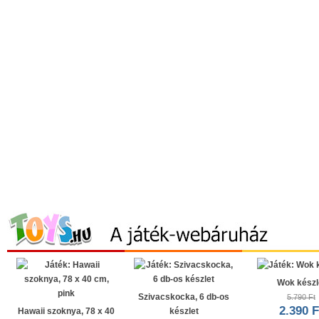
Wok készl
Szivacskocka, 6 db-os
5.790 Ft
2.390 F
Hawaii szoknya, 78 x 40
készlet