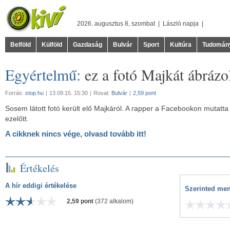
2026. augusztus 8, szombat |
László
napja |
Belföld
Külföld
Gazdaság
Bulvár
Sport
Kultúra
Tudomán
Egyértelmű:
ez a fotó Majkát ábrázo
Forrás:
stop.hu
|
13.09.15. 15:30
|
Rovat:
Bulvár
|
2,59 pont
Sosem látott fotó került elő Majkáról. A rapper a Facebookon mutatta
ezelőtt.
A cikknek nincs vége, olvasd tovább itt!
Értékelés
A hír eddigi értékelése
Szerinted men
2,59 pont
(372 alkalom)