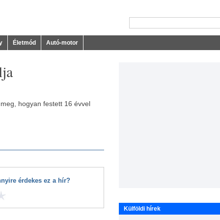
y
Életmód
Autó-motor
lja
 meg, hogyan festett 16 évvel
nyire érdekes ez a hír?
Külföldi hírek