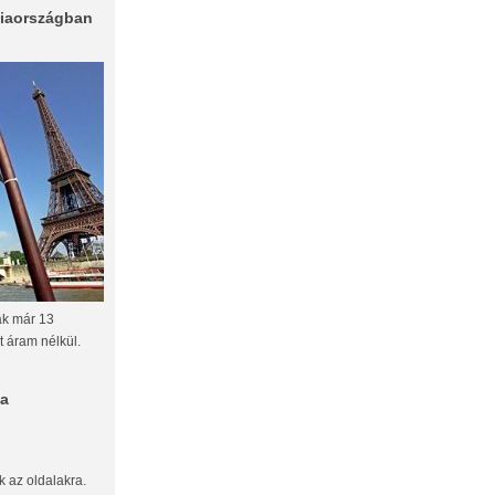
ciaországban
ak már 13
t áram nélkül.
ma
ak az oldalakra.