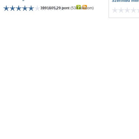
Szerinted men
3991605,29 pont
(538 alkalom)