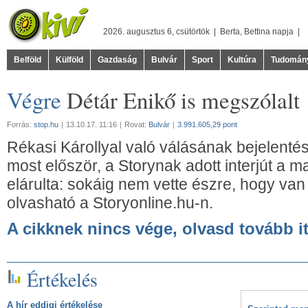
2026. augusztus 6, csütörtök |
Berta
,
Bettina
napja |
Belföld
Külföld
Gazdaság
Bulvár
Sport
Kultúra
Tudomán
Végre
Détár Enikő is megszólalt
Forrás:
stop.hu
|
13.10.17. 11:16
|
Rovat:
Bulvár
|
3.991.605,29 pont
Rékasi Károllyal való válásának bejelenté
most először, a Storynak adott interjút a m
elárulta: sokáig nem vette észre, hogy van 
olvasható a Storyonline.hu-n.
A cikknek nincs vége, olvasd tovább it
Értékelés
A hír eddigi értékelése