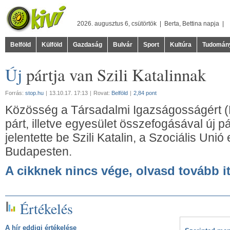
2026. augusztus 6, csütörtök |
Berta
,
Bettina
napja |
Belföld
Külföld
Gazdaság
Bulvár
Sport
Kultúra
Tudomán
Új
pártja van Szili Katalinnak
Forrás:
stop.hu
|
13.10.17. 17:13
|
Rovat:
Belföld
|
2,84 pont
Közösség a Társadalmi Igazságosságért (K
párt, illetve egyesület összefogásával új p
jelentette be Szili Katalin, a Szociális Uni
Budapesten.
A cikknek nincs vége, olvasd tovább it
Értékelés
A hír eddigi értékelése