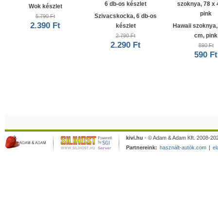
Wok készlet
Szivacskocka, 6 db-os
5.790 Ft
2.390 Ft
készlet
Hawaii szoknya,
cm, pink
2.790 Ft
2.290 Ft
890 Ft
590 Ft
kivi.hu
- © Adam & Adam Kft. 2008-202
Partnereink:
használt-autók.com
|
el