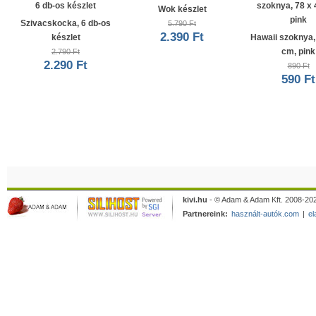
Wok készlet
Szivacskocka, 6 db-os
5.790 Ft
2.390 Ft
készlet
Hawaii szoknya,
cm, pink
2.790 Ft
2.290 Ft
890 Ft
590 Ft
kivi.hu
- © Adam & Adam Kft. 2008-202
Partnereink:
használt-autók.com
|
el