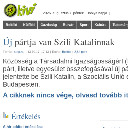
2026. augusztus 7, péntek |
Ibolya
napja |
Belföld
Külföld
Gazdaság
Bulvár
Sport
Kultúra
Tudomán
Új
pártja van Szili Katalinnak
Forrás:
stop.hu
|
13.10.17. 17:13
|
Rovat:
Belföld
|
2,84 pont
Közösség a Társadalmi Igazságosságért (K
párt, illetve egyesület összefogásával új p
jelentette be Szili Katalin, a Szociális Uni
Budapesten.
A cikknek nincs vége, olvasd tovább it
Értékelés
A hír eddigi értékelése