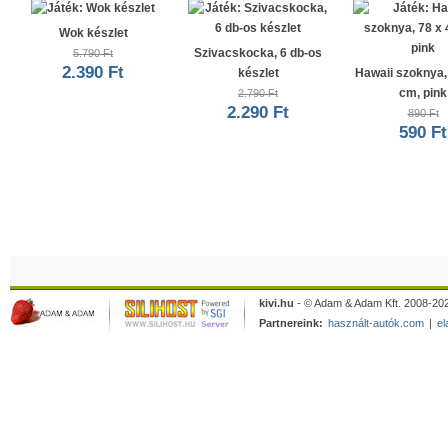
Wok készlet
Szivacskocka, 6 db-os
5.790 Ft
2.390 Ft
készlet
Hawaii szoknya,
cm, pink
2.790 Ft
2.290 Ft
890 Ft
590 Ft
kivi.hu
- © Adam & Adam Kft. 2008-202
Partnereink:
használt-autók.com
|
el