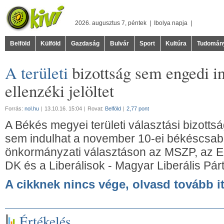
2026. augusztus 7, péntek |
Ibolya
napja |
Belföld
Külföld
Gazdaság
Bulvár
Sport
Kultúra
Tudomán
A területi
bizottság sem engedi in
ellenzéki jelöltet
Forrás:
nol.hu
|
13.10.16. 15:04
|
Rovat:
Belföld
|
2,77 pont
A Békés megyei területi választási bizotts
sem indulhat a november 10-ei békéscsaba
önkormányzati választáson az MSZP, az Eg
DK és a Liberálisok - Magyar Liberális Párt 
A cikknek nincs vége, olvasd tovább it
Értékelés