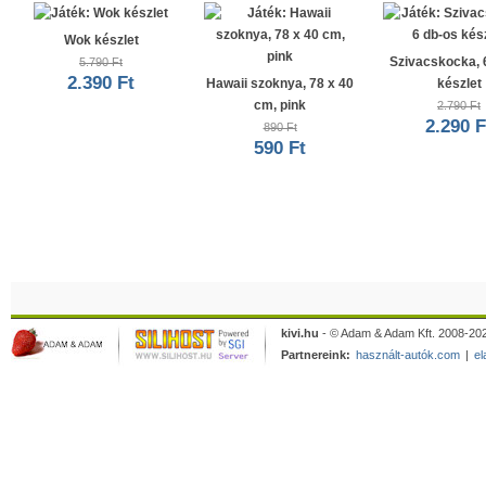
Wok készlet
Szivacskocka, 
5.790 Ft
2.390 Ft
Hawaii szoknya, 78 x 40
készlet
cm, pink
2.790 Ft
2.290 F
890 Ft
590 Ft
kivi.hu
- © Adam & Adam Kft. 2008-202
Partnereink:
használt-autók.com
|
el