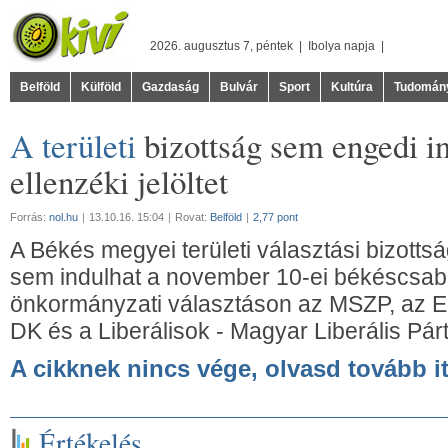
2026. augusztus 7, péntek |
Ibolya
napja |
Belföld
Külföld
Gazdaság
Bulvár
Sport
Kultúra
Tudomán
A területi
bizottság sem engedi in
ellenzéki jelöltet
Forrás:
nol.hu
|
13.10.16. 15:04
|
Rovat:
Belföld
|
2,77 pont
A Békés megyei területi választási bizotts
sem indulhat a november 10-ei békéscsaba
önkormányzati választáson az MSZP, az Eg
DK és a Liberálisok - Magyar Liberális Párt 
A cikknek nincs vége, olvasd tovább it
Értékelés