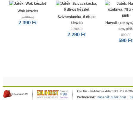
Wok készlet
Szivacskocka, 6 db-os
5.790 Ft
2.390 Ft
készlet
Hawaii szoknya,
cm, pink
2.790 Ft
2.290 Ft
890 Ft
590 Ft
kivi.hu
- © Adam & Adam Kft. 2008-202
Partnereink:
használt-autók.com
|
el