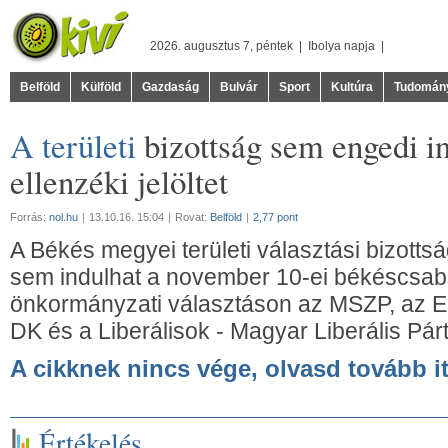
2026. augusztus 7, péntek |
Ibolya
napja |
Belföld
Külföld
Gazdaság
Bulvár
Sport
Kultúra
Tudomán
A területi
bizottság sem engedi in
ellenzéki jelöltet
Forrás:
nol.hu
|
13.10.16. 15:04
|
Rovat:
Belföld
|
2,77 pont
A Békés megyei területi választási bizotts
sem indulhat a november 10-ei békéscsaba
önkormányzati választáson az MSZP, az Eg
DK és a Liberálisok - Magyar Liberális Párt 
A cikknek nincs vége, olvasd tovább it
Értékelés