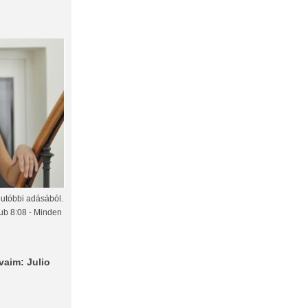
gutóbbi adásából.
lub 8:08 - Minden
vaim: Julio