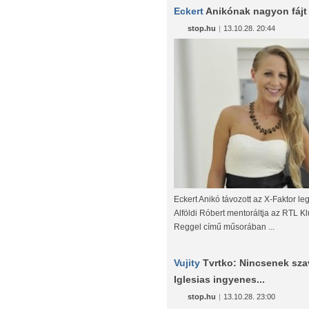
Eckert
Anikónak nagyon fájt
stop.hu
|
13.10.28. 20:44
Eckert Anikó távozott az X-Faktor le
Alföldi Róbert mentoráltja az RTL K
Reggel című műsorában ...
Vujity
Tvrtko: Nincsenek sza
Iglesias ingyenes...
stop.hu
|
13.10.28. 23:00