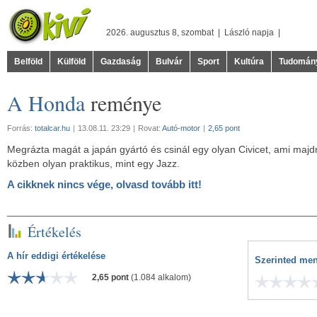
2026. augusztus 8, szombat |
László
napja |
Belföld
Külföld
Gazdaság
Bulvár
Sport
Kultúra
Tudomán
A Honda
reménye
Forrás:
totalcar.hu
|
13.08.11. 23:29
|
Rovat:
Autó-motor
|
2,65 pont
Megrázta magát a japán gyártó és csinál egy olyan Civicet, ami maj
közben olyan praktikus, mint egy Jazz.
A cikknek nincs vége, olvasd tovább itt!
Értékelés
A hír eddigi értékelése
Szerinted men
2,65 pont
(1.084 alkalom)