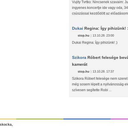
Vujity Tvrtko: Nincsenek szavaim: Ju
ingyenes koncertje ide vagy oda, 3
csúszással kezdődött az előadásom 
Dukai
Regina: Így pihizünk! 
stop.hu
|
13.10.28. 23:00
Dukai Regina: Így pihizünk! :)
Szikora
Róbert felesége bevál
kamerát
stop.hu
|
13.10.28. 17:37
Szikora Róbert felesége nem szeret
még sosem lépett a nyilvánosság e
szívesen segítette Robi ...