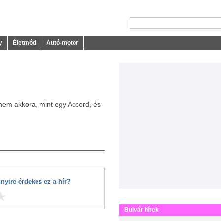
y
Életmód
Autó-motor
dnem akkora, mint egy Accord, és
nyire érdekes ez a hír?
Bulvár hírek