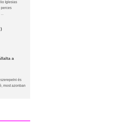
lio Iglesias
4 perces
...
:)
lalta a
 szerepelni és
lé, most azonban