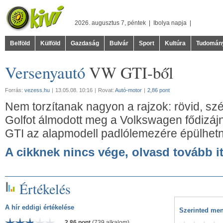
2026. augusztus 7, péntek |
Ibolya
napja |
Belföld
Külföld
Gazdaság
Bulvár
Sport
Kultúra
Tudomán
Versenyautó
VW GTI-ből
Forrás:
vezess.hu
|
13.05.08. 10:16
|
Rovat:
Autó-motor
|
2,86 pont
Nem torzítanak nagyon a rajzok: rövid, szé
Golfot álmodott meg a Volkswagen fődizájn
GTI az alapmodell padlólemezére épülhe
A cikknek nincs vége, olvasd tovább it
Értékelés
A hír eddigi értékelése
Szerinted men
2,86 pont
(739 alkalom)