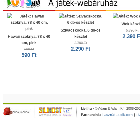
Wok készl
Szivacskocka, 6 db-os
5.790 Ft
2.390 F
Hawaii szoknya, 78 x 40
készlet
cm, pink
2.790 Ft
2.290 Ft
890 Ft
590 Ft
kivi.hu
- © Adam & Adam Kft. 2008-202
Partnereink:
használt-autók.com
|
el