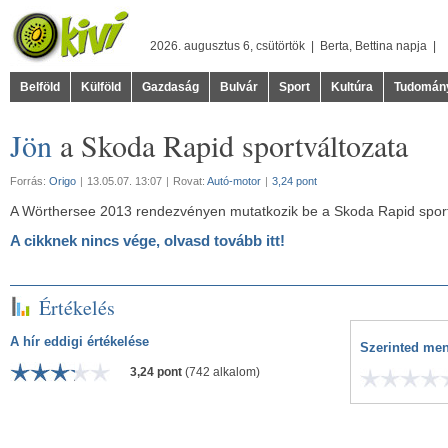
2026. augusztus 6, csütörtök |
Berta
,
Bettina
napja |
Belföld
Külföld
Gazdaság
Bulvár
Sport
Kultúra
Tudomán
Jön
a Skoda Rapid sportváltozata
Forrás:
Origo
|
13.05.07. 13:07
|
Rovat:
Autó-motor
|
3,24 pont
A Wörthersee 2013 rendezvényen mutatkozik be a Skoda Rapid spo
A cikknek nincs vége, olvasd tovább itt!
Értékelés
A hír eddigi értékelése
Szerinted men
3,24 pont
(742 alkalom)