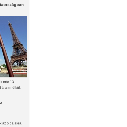
ciaországban
ak már 13
t áram nélkül.
ma
ak az oldalakra.