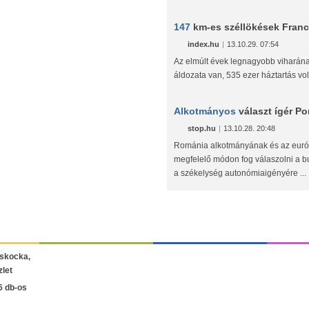
147
km-es széllökések Fran
index.hu
|
13.10.29. 07:54
Az elmúlt évek legnagyobb viharán
áldozata van, 535 ezer háztartás vol
Alkotmányos
választ ígér Po
stop.hu
|
13.10.28. 20:48
Románia alkotmányának és az euró
megfelelő módon fog válaszolni a b
a székelység autonómiaigényére ...
6 db-os