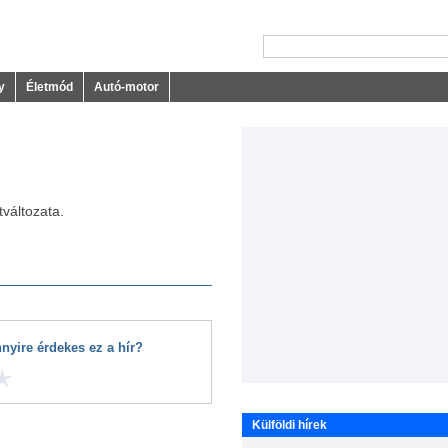
y
Életmód
Autó-motor
rtváltozata.
nyire érdekes ez a hír?
Külföldi hírek