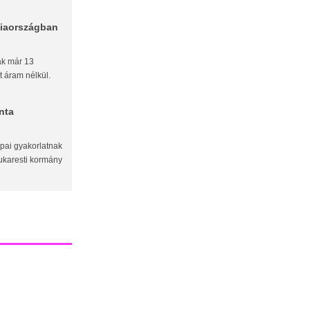
ciaországban
ak már 13
t áram nélkül.
nta
pai gyakorlatnak
ukaresti kormány