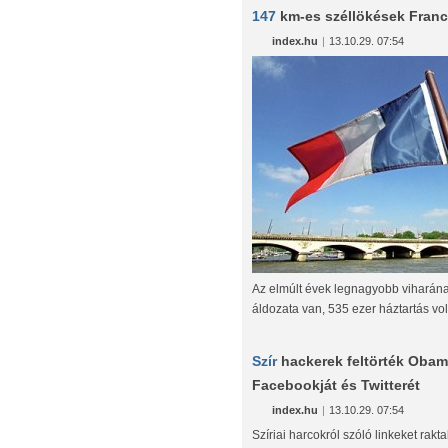
147
km-es széllökések Fran
index.hu
|
13.10.29. 07:54
Az elmúlt évek legnagyobb viharán
áldozata van, 535 ezer háztartás vol
Szír
hackerek feltörték Oba
Facebookját és Twitterét
index.hu
|
13.10.29. 07:54
Szíriai harcokról szóló linkeket rakt