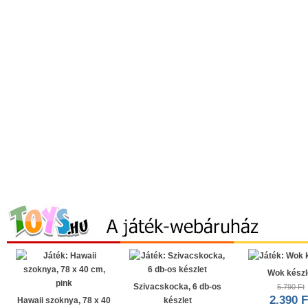
Wok készl
Szivacskocka, 6 db-os
5.790 Ft
2.390 F
Hawaii szoknya, 78 x 40
készlet