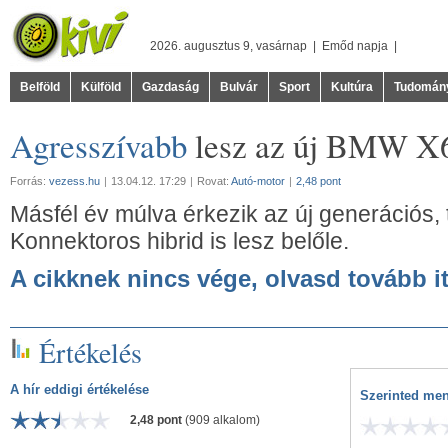
2026. augusztus 9, vasárnap |
Emőd
napja |
Belföld
Külföld
Gazdaság
Bulvár
Sport
Kultúra
Tudomán
Agresszívabb
lesz az új BMW X
Forrás:
vezess.hu
|
13.04.12. 17:29
|
Rovat:
Autó-motor
|
2,48 pont
Másfél év múlva érkezik az új generációs,
Konnektoros hibrid is lesz belőle.
A cikknek nincs vége, olvasd tovább it
Értékelés
A hír eddigi értékelése
Szerinted men
2,48 pont
(909 alkalom)