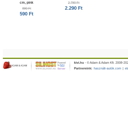
cm, pink
2.790 Ft
2.290 Ft
890 Ft
590 Ft
kivi.hu
- © Adam & Adam Kft. 2008-202
Partnereink:
használt-autók.com
|
el