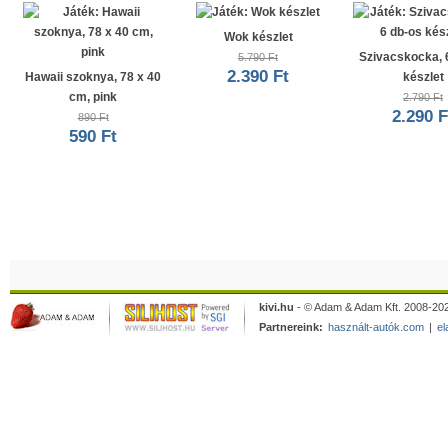
Wok készlet
Szivacskocka, 
5.790 Ft
2.390 Ft
Hawaii szoknya, 78 x 40
készlet
cm, pink
2.790 Ft
2.290 F
890 Ft
590 Ft
kivi.hu
- © Adam & Adam Kft. 2008-202
Partnereink:
használt-autók.com
|
el