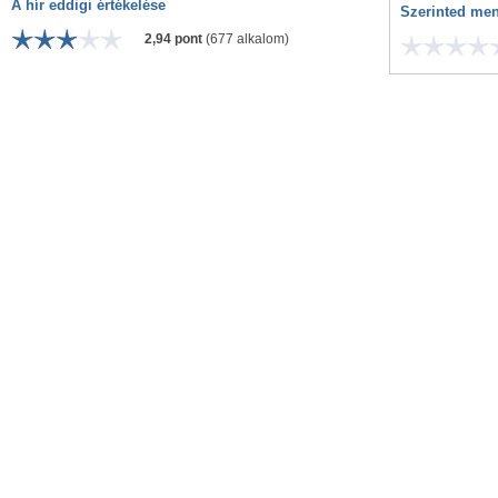
A hír eddigi értékelése
Szerinted men
2,94 pont
(677 alkalom)