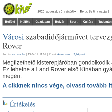
2026. augusztus 6, csütörtök |
Berta
,
Bettina
napja |
Belföld
Külföld
Gazdaság
Bulvár
Sport
Kultúra
Tudomán
Városi
szabadidőjárművet tervez
Rover
Forrás:
vezess.hu
|
13.04.11. 11:01
|
Rovat:
Autó-motor
|
2,94 pont
Megfizethető kisterepjáróban gondolkodik a
Ez lehetne a Land Rover első Kínában gyár
megéri.
A cikknek nincs vége, olvasd tovább it
Értékelés