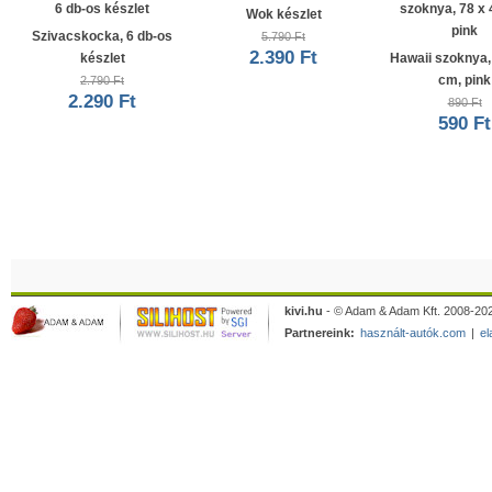
Wok készlet
Szivacskocka, 6 db-os
5.790 Ft
2.390 Ft
készlet
Hawaii szoknya,
cm, pink
2.790 Ft
2.290 Ft
890 Ft
590 Ft
kivi.hu
- © Adam & Adam Kft. 2008-202
Partnereink:
használt-autók.com
|
el