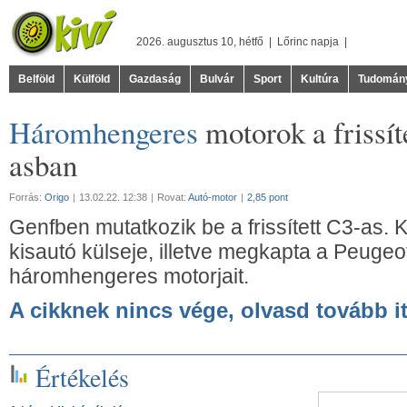
2026. augusztus 10, hétfő |
Lőrinc
napja |
Belföld
Külföld
Gazdaság
Bulvár
Sport
Kultúra
Tudomán
Háromhengeres
motorok a frissít
asban
Forrás:
Origo
|
13.02.22. 12:38
|
Rovat:
Autó-motor
|
2,85 pont
Genfben mutatkozik be a frissített C3-as. Ki
kisautó külseje, illetve megkapta a Peugeo
háromhengeres motorjait.
A cikknek nincs vége, olvasd tovább it
Értékelés